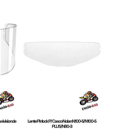
xivision de
Lente Pinlock P/ Casco Nolan N100-5/N100-5
PLUS/N90-3