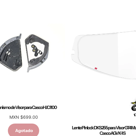
ismo de Visor para Casco HJC i100
MXN $699.00
Lente Pinlock DKS255 para Visor GT4 Ma
Agotado
Casco AGV K-1 S