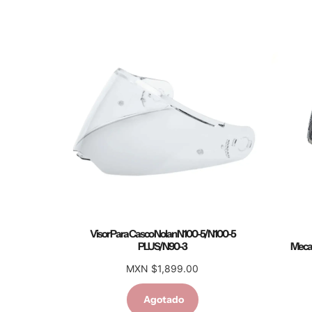
Visor Para Casco Nolan N100-5/N100-5
PLUS/N90-3
Mecan
MXN $1,899.00
Agotado