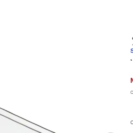
Equipo De Motociclista
Para tu Moto
C
C