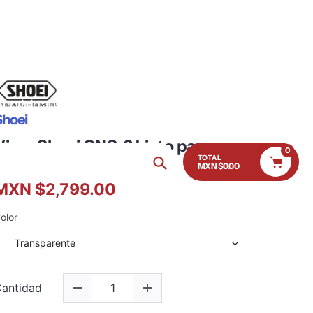
{{currency}}{{discount}}
undefined
Mi cuenta
México (MXN $)
View Cart
Servicio al Cliente
Índice de Marcas
Shoei
Visor Shoei CNS-2 Listo para
0
TOTAL
Pinlock
MXN $0.00
Búsqueda
MXN $2,799.00
olor
antidad