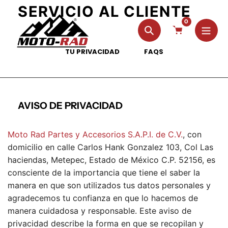
saltar
SERVICIO AL CLIENTE
{{currency}}{{discount}} undefined
al
0
contenido
Búsqueda
View Cart
TU PRIVACIDAD
FAQS
AVISO DE PRIVACIDAD
Moto Rad Partes y Accesorios S.A.P.I. de C.V.
, con
domicilio en calle Carlos Hank Gonzalez 103, Col Las
haciendas, Metepec, Estado de México C.P. 52156, es
consciente de la importancia que tiene el saber la
manera en que son utilizados tus datos personales y
agradecemos tu confianza en que lo hacemos de
manera cuidadosa y responsable. Este aviso de
privacidad describe la forma en que se recopilan y