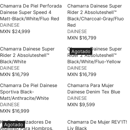
N
N
X
X
,
,
E
E
P
R
Chamarra De Piel Perforada
Chamarra Dainese Super
D
D
N
N
8
6
G
G
R
I
Dainese Super Speed 4
Rider 2 Absoluteshell™
O
O
$
$
9
9
U
U
I
C
Matt-Black/White/Fluo Red
Black/Charcoal-Gray/Fluo
R
R
2
1
9
9
L
L
V
C
E
DAINESE
Red
:
:
0
1
A
A
E
V
E
M
MXN $24,999
DAINESE
,
,
R
R
R
N
E
M
X
MXN $16,799
0
9
E
R
P
P
D
N
X
N
9
9
G
E
R
R
Chamarra Dainese Super
Chamarra Dainese Super
O
D
N
$
Agotado
9
9
U
G
I
I
Rider 2 Absoluteshell™
Rider 2 Absoluteshell™
R
O
$
2
L
U
C
C
Black/White
Black/White/Fluo-Yellow
:
R
1
7
A
L
V
V
E
E
DAINESE
DAINESE
:
4
,
R
A
E
E
M
M
MXN $16,799
MXN $16,799
,
6
R
R
P
R
N
N
X
X
1
9
E
E
R
P
Chamarra De Piel Dainese
Chamarra Para Mujer
D
D
N
N
9
9
G
G
I
R
Sportiva Black-
Dainese Denim Tex Blue
O
O
$
$
9
U
U
V
C
I
Matt/Anthracite/White
DAINESE
R
R
2
2
,
L
L
V
E
E
C
DAINESE
MXN $9,599
:
:
7
7
R
N
A
A
E
N
M
E
MXN $16,999
,
,
R
E
O
R
R
N
D
X
M
6
6
E
G
W
P
P
Kit De Deslizadores De
Chamarra De Mujer REV'IT!
D
O
N
X
Agotado
9
9
G
U
O
R
R
Aluminio Para Hombros,
Liv Black
O
R
$
N