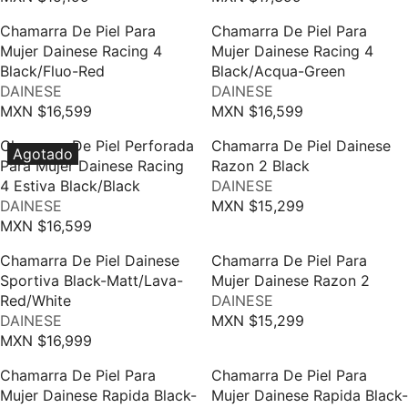
R
R
N
N
E
E
Chamarra De Piel Para
Chamarra De Piel Para
D
D
G
G
Mujer Dainese Racing 4
Mujer Dainese Racing 4
O
O
U
U
Black/Fluo-Red
Black/Acqua-Green
R
R
L
L
V
V
DAINESE
DAINESE
:
:
A
A
E
E
MXN $16,599
MXN $16,599
R
R
R
R
N
N
E
E
P
P
Chamarra De Piel Perforada
Chamarra De Piel Dainese
D
D
Agotado
G
G
R
R
Para Mujer Dainese Racing
Razon 2 Black
O
O
U
U
V
I
I
4 Estiva Black/Black
DAINESE
R
R
L
L
V
E
C
C
DAINESE
MXN $15,299
:
:
R
A
A
E
N
E
E
MXN $16,599
R
E
R
R
N
D
M
M
E
G
P
P
Chamarra De Piel Dainese
Chamarra De Piel Para
D
O
X
X
G
U
R
R
Sportiva Black-Matt/Lava-
Mujer Dainese Razon 2
O
R
N
N
U
L
V
I
I
Red/White
DAINESE
R
:
$
$
L
A
V
E
C
C
DAINESE
MXN $15,299
:
1
1
R
A
R
E
N
E
E
MXN $16,999
5
7
R
E
R
P
N
D
M
M
,
,
E
G
P
R
Chamarra De Piel Para
Chamarra De Piel Para
D
O
X
X
1
3
G
U
R
I
Mujer Dainese Rapida Black-
Mujer Dainese Rapida Black-
O
R
N
N
9
9