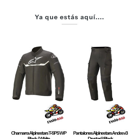
Ya que estás aquí....
Chamarra Alpinestars T-SPS WP
Pantalones Alpinestars Andes v3
Black / White
Drystar® Black