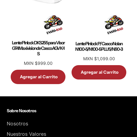
Lente Pinlock DKS255 para Visor
Lente Pinlock P/ Casco Nolan
GT4 Maxivision de Casco AGV K-1
N100-5/N100-5 PLUS/N90-3
S
MXN $1,099.00
MXN $999.00
Agregar al Carrito
Agregar al Carrito
Sobre Nosotros
Nosotros
Nuestros Valores