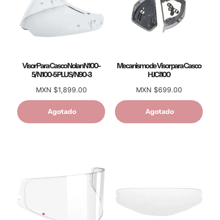
Visor Para Casco Nolan N100-
Mecanismo de Visor para Casco
5/N100-5 PLUS/N90-3
HJC i100
MXN $1,899.00
MXN $699.00
Agotado
Agotado