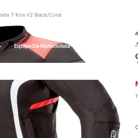
ella T-Kira V2 Black/Coral
A
Equipo De Motociclista
Para tu Moto
T
C