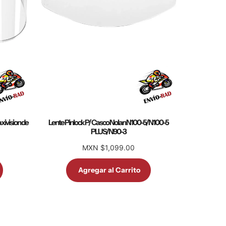
xivision de
Lente Pinlock P/ Casco Nolan N100-5/N100-5
PLUS/N90-3
MXN $1,099.00
Agregar al Carrito