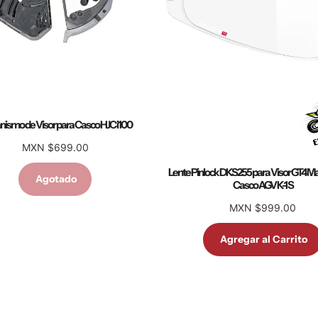
ismo de Visor para Casco HJC i100
MXN $699.00
Lente Pinlock DKS255 para Visor GT4 Ma
Agotado
Casco AGV K-1 S
MXN $999.00
Agregar al Carrito