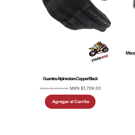
Mecan
Guantes Alpinestars Copper Black
MXN $1,709.00
MXN $1,899.00
Agregar al Carrito