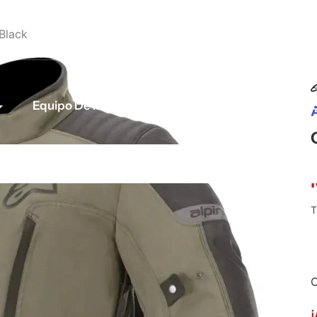
Black
Equipo De Motociclista
Para tu Moto
A
T
C