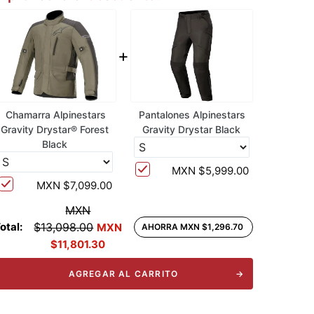
+
Chamarra Alpinestars
Pantalones Alpinestars
Gravity Drystar® Forest
Gravity Drystar Black
Black
MXN $5,999.00
MXN $7,099.00
MXN
otal:
$13,098.00
MXN
AHORRA MXN $1,296.70
$11,801.30
AGREGAR AL CARRITO