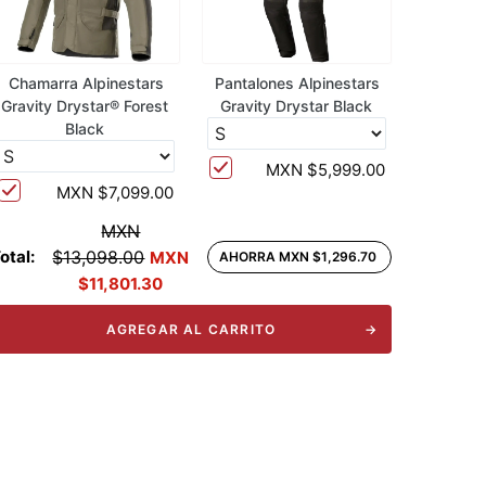
Chamarra Alpinestars
Pantalones Alpinestars
Gravity Drystar® Forest
Gravity Drystar Black
Black
MXN $5,999.00
MXN $7,099.00
MXN
otal:
$13,098.00
MXN
AHORRA MXN $1,296.70
$11,801.30
AGREGAR AL CARRITO