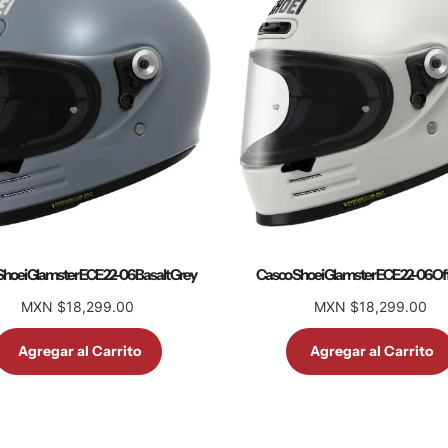
hoei Glamster ECE 22-06 Basalt Grey
Casco Shoei Glamster ECE 22-06 Of
MXN $18,299.00
MXN $18,299.00
Agregar al Carrito
Agregar al Carrito