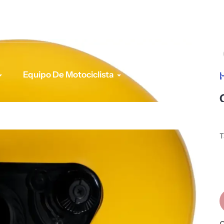
Equipo De Motociclista
Para tu Moto
T