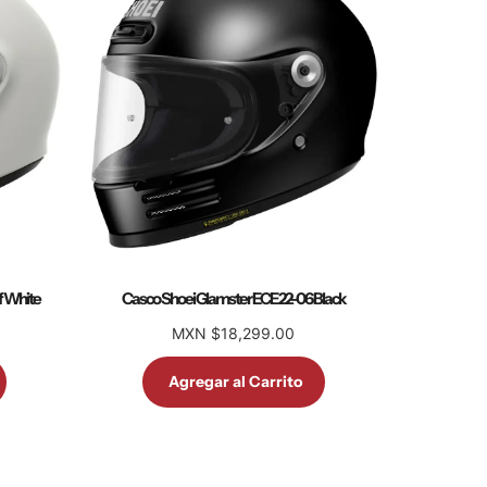
f White
Casco Shoei Glamster ECE 22-06 Black
MXN $18,299.00
Agregar al Carrito