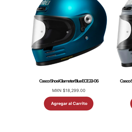
Casco Shoei Glamster Blue ECE 22-06
Casco S
MXN $18,299.00
Agregar al Carrito