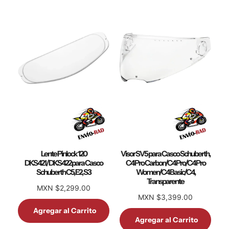
Lente Pinlock 120
Visor SV5 para Casco Schuberth,
DKS421/DKS422 para Casco
C4 Pro Carbon/C4 Pro/C4 Pro
Schuberth C5, E2, S3
Women/C4 Basic/C4,
Transparente
MXN $2,299.00
MXN $3,399.00
Agregar al Carrito
Agregar al Carrito