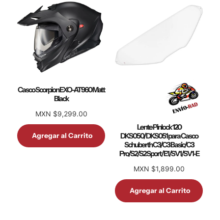
Casco Scorpion EXO-AT960 Matt
Black
MXN $9,299.00
Lente Pinlock 120
Agregar al Carrito
DKS050/DKS051 para Casco
Schuberth C3/C3 Basic/C3
Pro/S2/S2 Sport/E1/SV1/SV1-E
MXN $1,899.00
Agregar al Carrito