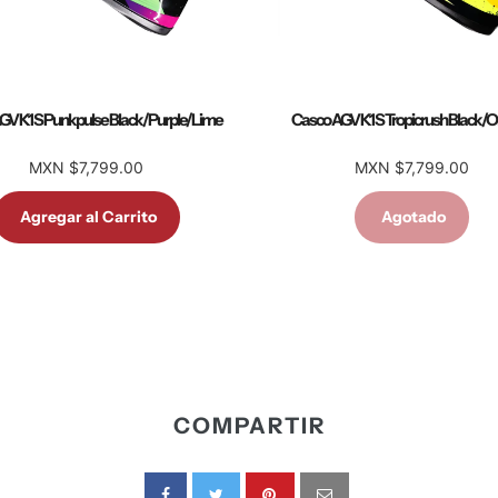
GV K1 S Punkpulse Black/Purple/Lime
Casco AGV K1 S Tropicrush Black/
MXN $7,799.00
MXN $7,799.00
Agregar al Carrito
Agotado
COMPARTIR