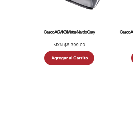
Casco AGV K3 Matte Nardo Gray
Casco A
MXN $8,399.00
Agregar al Carrito