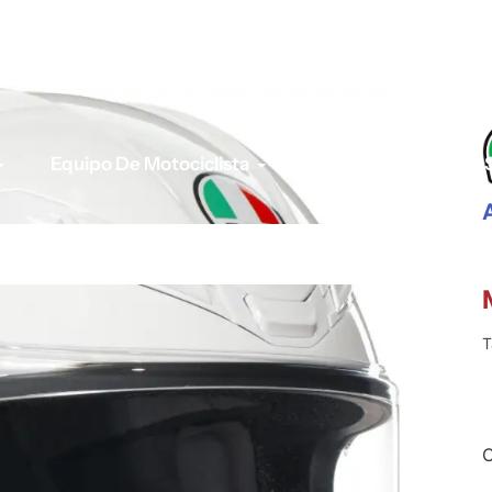
Equipo De Motociclista
Para tu Moto
T
C