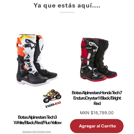
Ya que estás aquí....
Botas Alpinestars Honda Tech 7
Enduro Drystar® Black/Bright
Red
MXN $16,799.00
Botas Alpinestars Tech 3
White/Black/Red/Fluo Yellow
Agregar al Carrito
MXN $7,299.00