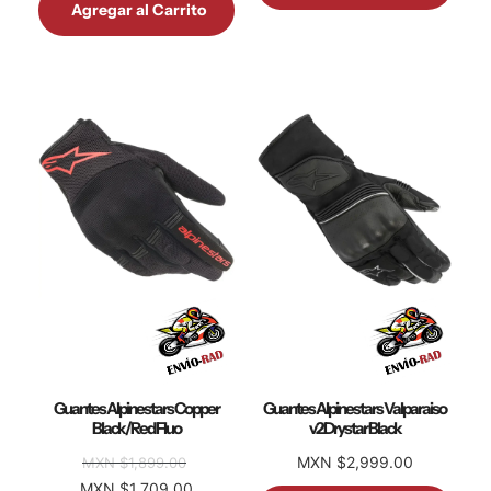
Agregar al Carrito
Guantes Alpinestars Copper
Guantes Alpinestars Valparaiso
Black/Red Fluo
v2 Drystar Black
MXN $2,999.00
MXN $1,899.00
MXN $1,709.00