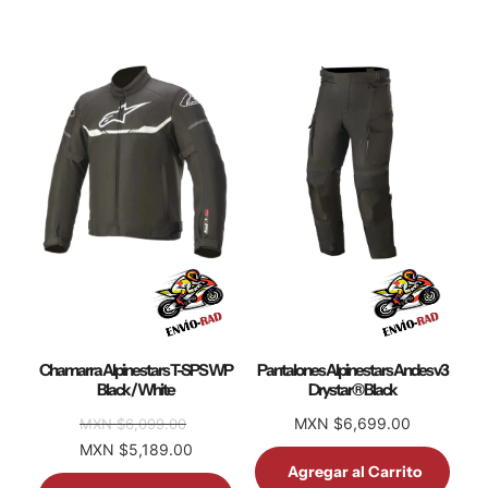
Chamarra Alpinestars T-SPS WP
Pantalones Alpinestars Andes v3
Black / White
Drystar® Black
MXN $6,699.00
MXN $6,099.00
MXN $5,189.00
Agregar al Carrito