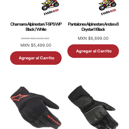
Chamarra Alpinestars T-SPS WP
Pantalones Alpinestars Andes v3
Black / White
Drystar® Black
MXN $6,699.00
MXN $6,099.00
MXN $5,499.00
Agregar al Carrito
Agregar al Carrito