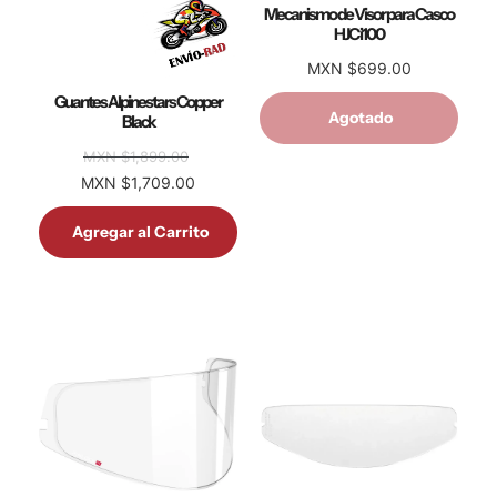
Mecanismo de Visor para Casco
HJC i100
MXN $699.00
Guantes Alpinestars Copper
Agotado
Black
MXN $1,899.00
MXN $1,709.00
Agregar al Carrito