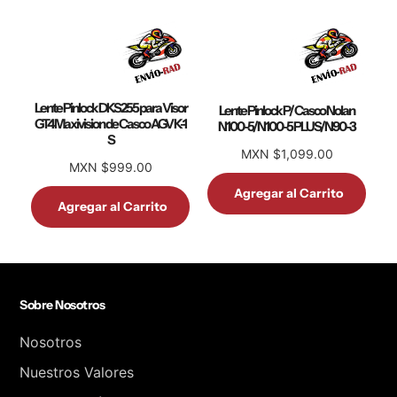
Lente Pinlock DKS255 para Visor
Lente Pinlock P/ Casco Nolan
GT4 Maxivision de Casco AGV K-1
N100-5/N100-5 PLUS/N90-3
S
MXN $1,099.00
MXN $999.00
Agregar al Carrito
Agregar al Carrito
Sobre Nosotros
Nosotros
Nuestros Valores