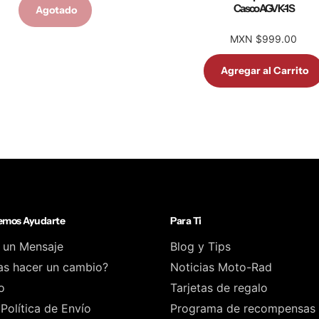
Casco AGV K-1 S
Agotado
MXN $999.00
Agregar al Carrito
mos Ayudarte
Para Ti
 un Mensaje
Blog y Tips
as hacer un cambio?
Noticias Moto-Rad
o
Tarjetas de regalo
Política de Envío
Programa de recompensas