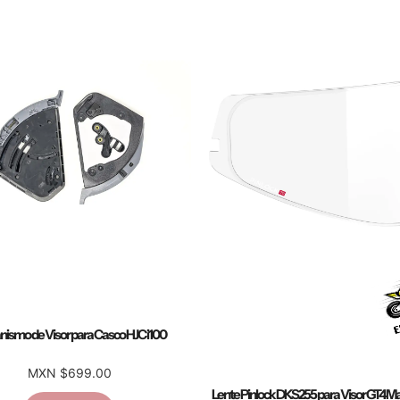
ismo de Visor para Casco HJC i100
MXN $699.00
Lente Pinlock DKS255 para Visor GT4 Ma