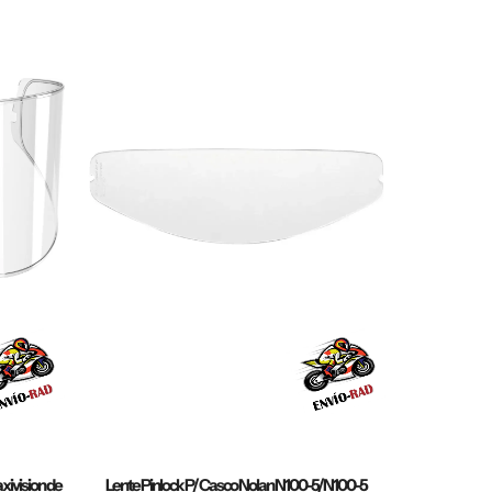
xivision de
Lente Pinlock P/ Casco Nolan N100-5/N100-5