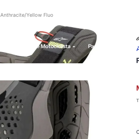
/Anthracite/Yellow Fluo
Equipo De Motociclista
Para tu Moto
A
T
C