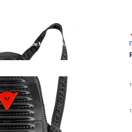
Equipo De Motociclista
Para tu Moto
T
T