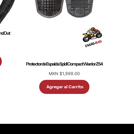
indOut
Protector de Espalda Spidi Compact Warrior Z54
MXN $1,999.00
Agregar al Carrito