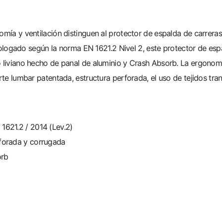
nomía y ventilación distinguen al protector de espalda de carrer
gado según la norma EN 1621.2 Nivel 2, este protector de espal
o liviano hecho de panal de aluminio y Crash Absorb. La ergonom
orte lumbar patentada, estructura perforada, el uso de tejidos tr
1621.2 / 2014 (Lev.2)
rforada y corrugada
orb