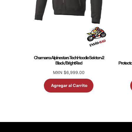
Chamarra Alpinestars Tech Hoodie Sektor v2
Black/Bright Red
Protecto
MXN $6,999.00
Agregar al Carrito