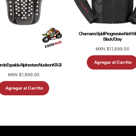
Chamarra Spidi Progressive Net W
Black/Gray
MXN $11,699.00
Agregar al Carrito
r de Espalda Alpinestars Nucleon KR-2i
MXN $1,899.00
Agregar al Carrito