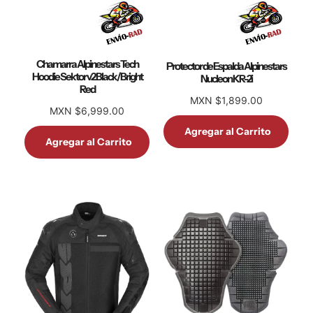
Chamarra Alpinestars Tech
Protector de Espalda Alpinestars
Hoodie Sektor v2 Black/Bright
Nucleon KR-2i
Red
MXN $1,899.00
MXN $6,999.00
Agregar al Carrito
Agregar al Carrito