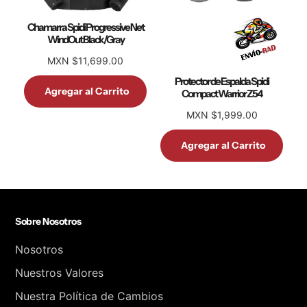
Chamarra Spidi Progressive Net
WindOut Black/Gray
MXN $11,699.00
Protector de Espalda Spidi
Agregar al Carrito
Compact Warrior Z54
MXN $1,999.00
Agregar al Carrito
Sobre Nosotros
Nosotros
Nuestros Valores
Nuestra Política de Cambios