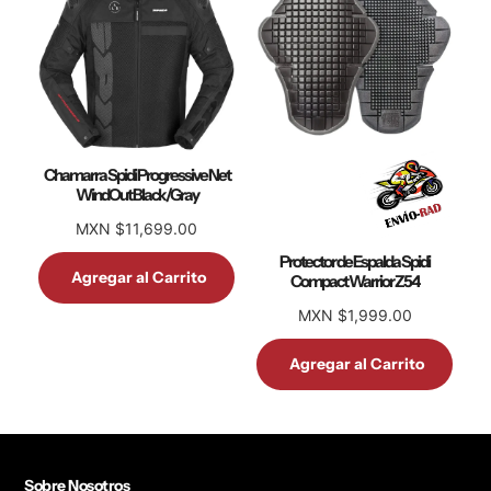
Chamarra Spidi Progressive Net
WindOut Black/Gray
MXN $11,699.00
Protector de Espalda Spidi
Agregar al Carrito
Compact Warrior Z54
MXN $1,999.00
Agregar al Carrito
Sobre Nosotros