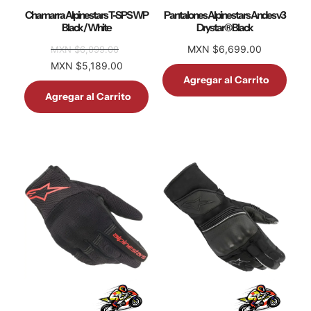
Chamarra Alpinestars T-SPS WP
Pantalones Alpinestars Andes v3
Black / White
Drystar® Black
MXN $6,699.00
MXN $6,099.00
MXN $5,189.00
Agregar al Carrito
Agregar al Carrito