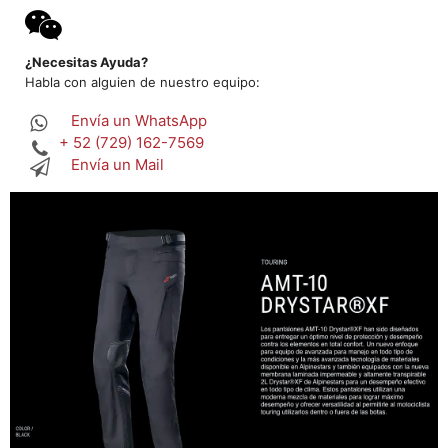
¿Necesitas Ayuda?
Habla con alguien de nuestro equipo:
Envía un WhatsApp
+ 52 (729) 162-7569
Envía un Mail