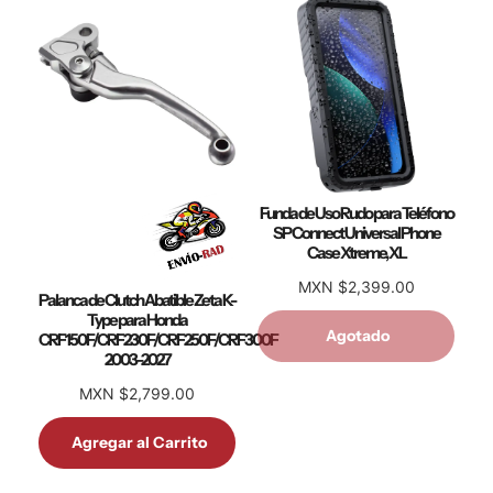
Funda de Uso Rudo para Teléfono
SP Connect Universal Phone
Case Xtreme, XL
MXN $2,399.00
Palanca de Clutch Abatible Zeta K-
Type para Honda
Agotado
CRF150F/CRF230F/CRF250F/CRF300F
2003-2027
MXN $2,799.00
Agregar al Carrito