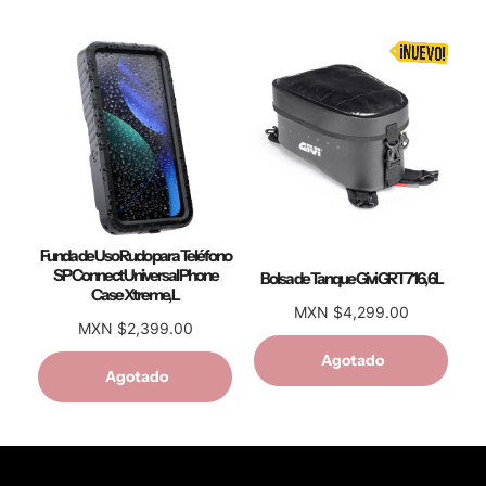
Funda de Uso Rudo para Teléfono
SP Connect Universal Phone
Bolsa de Tanque Givi GRT716, 6L
Case Xtreme, L
MXN $4,299.00
MXN $2,399.00
Agotado
Agotado